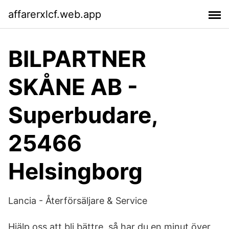
affarerxlcf.web.app
BILPARTNER
SKÅNE AB -
Superbudare,
25466
Helsingborg
Lancia - Återförsäljare & Service
Hjälp oss att bli bättre, så har du en minut över