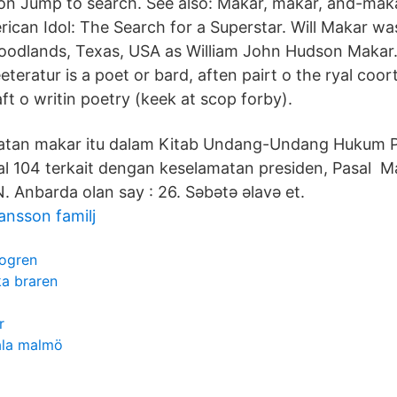
on Jump to search. See also: Makar, måkar, and-maka
ican Idol: The Search for a Superstar. Will Makar w
Woodlands, Texas, USA as William John Hudson Makar
eteratur is a poet or bard, aften pairt o the ryal coo
aft o writin poetry (keek at scop forby).
uatan makar itu dalam Kitab Undang-Undang Hukum 
al 104 terkait dengan keselamatan presiden, Pasal M
. Anbarda olan say : 26. Səbətə əlavə et.
ansson familj
ogren
ka braren
r
ala malmö