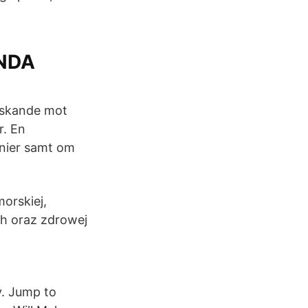
ANDA
laskande mot
r. En
onier samt om
orskiej,
h oraz zdrowej
y. Jump to