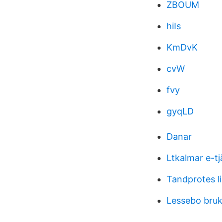
ZBOUM
hiIs
KmDvK
cvW
fvy
gyqLD
Danar
Ltkalmar e-tj
Tandprotes l
Lessebo bru