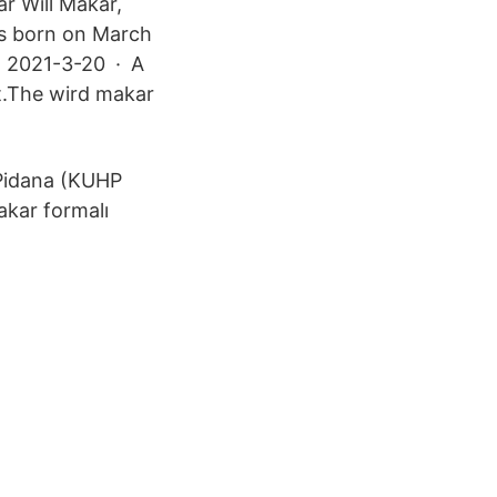
r Will Makar,
as born on March
. 2021-3-20 · A
rt.The wird makar
Pidana (KUHP
akar formalı