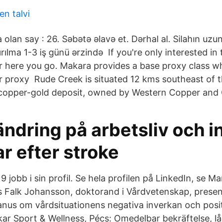
n talvi
olan say : 26. Səbətə əlavə et. Dərhal al. Silahın uzu
dırılma 1-3 iş günü ərzində If you're only interested i
 here you go. Makara provides a base proxy class w
ur proxy Rude Creek is situated 12 kms southeast of t
copper-gold deposit, owned by Western Copper and 
ändring på arbetsliv och 
r efter stroke
9 jobb i sin profil. Se hela profilen på LinkedIn, se M
 Falk Johansson, doktorand i Vårdvetenskap, presen
manus om vårdsituationens negativa inverkan och posit
r Sport & Wellness, Pécs: Omedelbar bekräftelse, låg