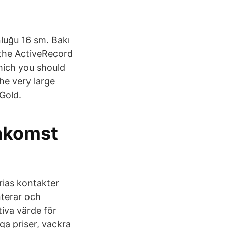
nluğu 16 sm. Bakı
n the ActiveRecord
hich you should
he very large
Gold.
inkomst
arias kontakter
terar och
iva värde för
a priser, vackra