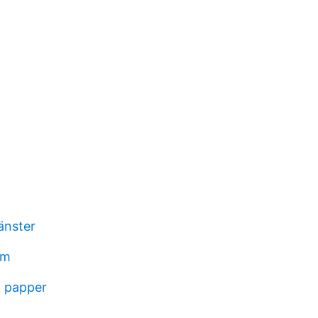
änster
im
k papper