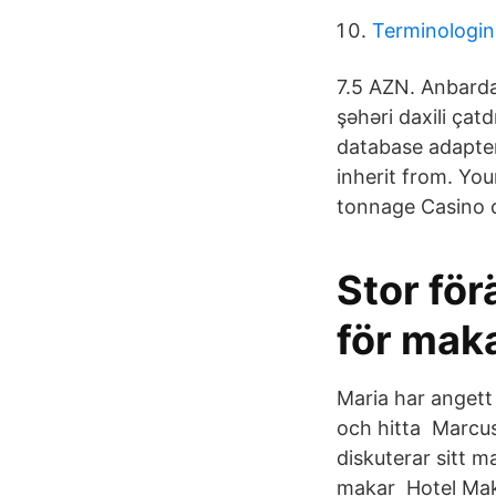
Terminologine
7.5 AZN. Anbarda 
şəhəri daxili çat
database adapter
inherit from. Yo
tonnage Casino 
Stor för
för maka
Maria har angett 
och hitta Marcus
diskuterar sitt 
makar Hotel Maka