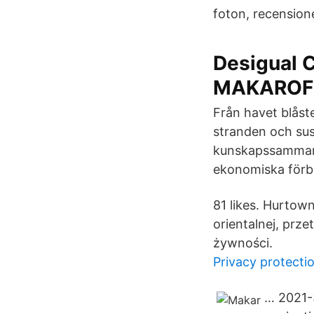
foton, recensione
Desigual
MAKAROF
Från havet blåst
stranden och sus
kunskapssammanst
ekonomiska förbi
81 likes. Hurtow
orientalnej, pr
żywności.
Privacy protecti
… 2021-3