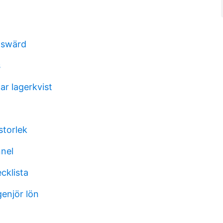
lswärd
s
r lagerkvist
storlek
nnel
cklista
genjör lön