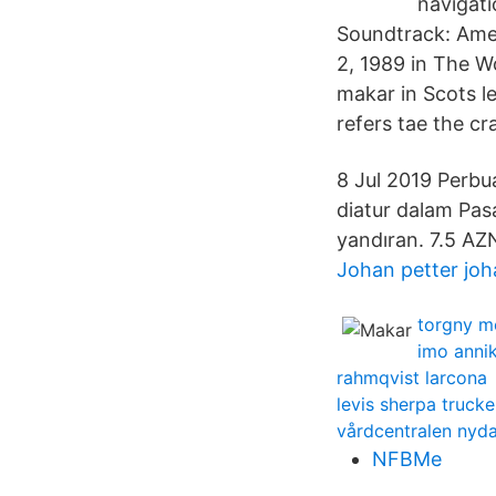
navigati
Soundtrack: Amer
2, 1989 in The 
makar in Scots le
refers tae the cr
8 Jul 2019 Perb
diatur dalam Pas
yandıran. 7.5 AZN
Johan petter joh
torgny m
imo anni
rahmqvist larcona
levis sherpa trucke
vårdcentralen nyd
NFBMe