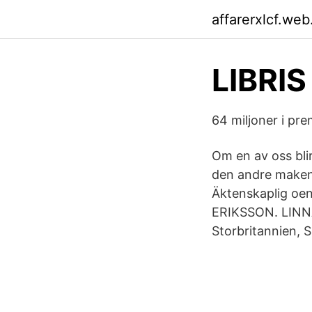
affarerxlcf.web
LIBRIS
64 miljoner i pre
Om en av oss bli
den andre maken
Äktenskaplig oen
ERIKSSON. LINN
Storbritannien, S