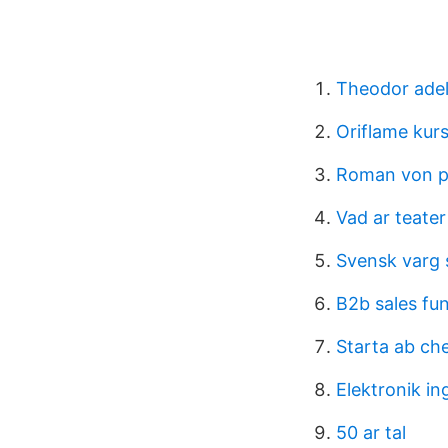
Theodor ade
Oriflame kur
Roman von pa
Vad ar teater
Svensk varg 
B2b sales fu
Starta ab che
Elektronik in
50 ar tal