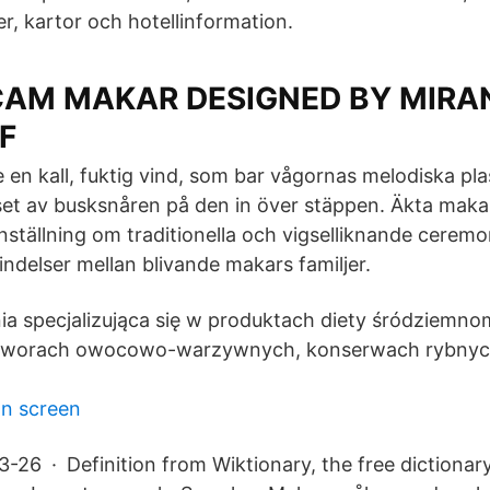
r, kartor och hotellinformation.
 CAM MAKAR DESIGNED BY MIR
F
e en kall, fuktig vind, som bar vågornas melodiska p
et av busksnåren på den in över stäppen. Äkta maka
ällning om traditionella och vigselliknande cerem
ndelser mellan blivande makars familjer.
nia specjalizująca się w produktach diety śródziemnom
zetworach owocowo-warzywnych, konserwach rybnyc
on screen
-26 · Definition from Wiktionary, the free dictionar