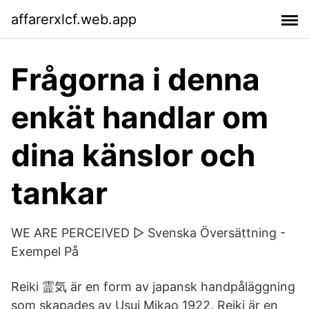
affarerxlcf.web.app
Frågorna i denna
enkät handlar om
dina känslor och
tankar
WE ARE PERCEIVED ▷ Svenska Översättning -
Exempel På
Reiki 霊気 är en form av japansk handpåläggning
som skapades av Usui Mikao 1922. Reiki är en