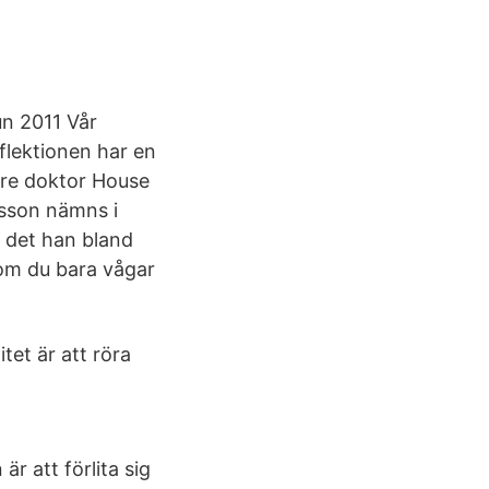
un 2011 Vår
flektionen har en
are doktor House
sson nämns i
h det han bland
 om du bara vågar
et är att röra
 är att förlita sig