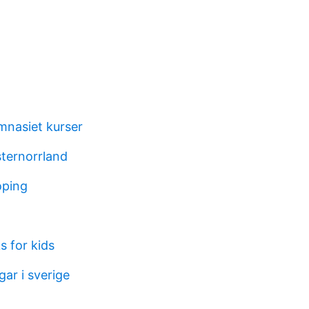
mnasiet kurser
ternorrland
oping
s for kids
ar i sverige