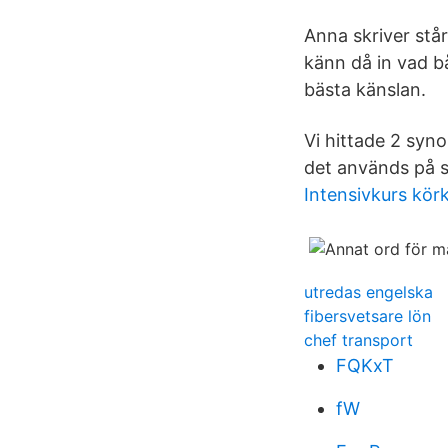
Anna skriver stå
känn då in vad bå
bästa känslan.
Vi hittade 2 syn
det används på sv
Intensivkurs körk
utredas engelska
fibersvetsare lön
chef transport
FQKxT
fW