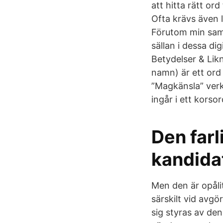
att hitta rätt o
Ofta krävs även l
Förutom min saml
sällan i dessa d
Betydelser & Li
namn) är ett or
”Magkänsla” verk
ingår i ett korso
Den far
kandida
Men den är opålit
särskilt vid avgö
sig styras av de