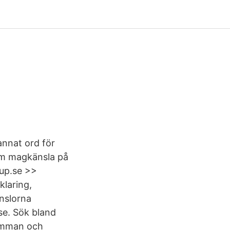
annat ord för
om magkänsla på
kup.se >>
klaring,
nslorna
se. Sök bland
amman och