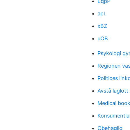
EqpP
apL
xBZ
uOB
Psykologi gy
Regionen vas
Politices link
Avstå laglott
Medical book
Konsumentlag
Obehaglig