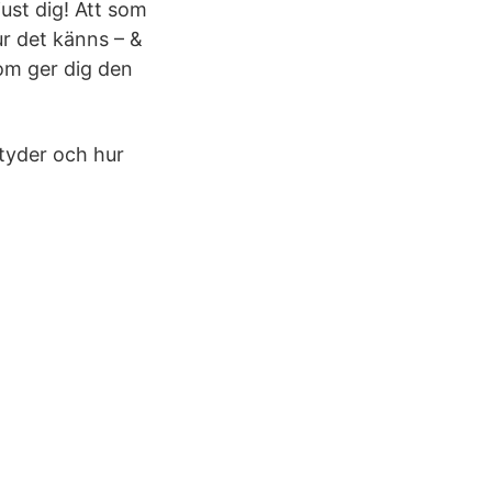
 just dig! Att som
ur det känns – &
som ger dig den
tyder och hur