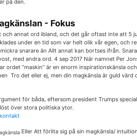
er på den.
magkänslan - Fokus
 och annat ord ibland, och det går oftast inte att 5 j
lades under en tid som var helt olik vår egen, och re
mickra snarare än Allt annat kan bortses ifrån. Snar
vost, med andra ord. 4 sep 2017 När namnet Per Jon
ar ordet ”maskin” är en enorm inspirationskänsla oc
lmen Tro det eller ej, men din magkänsla är guld värd
rgument för båda, eftersom president Trumps specialit
nlöst över stora politiska ytor.
 kontakt
Eller Att förlita sig på sin magkänsla/ intuition