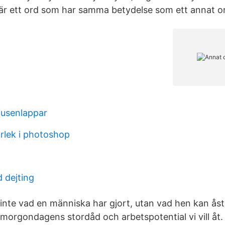
r ett ord som har samma betydelse som ett annat o
tusenlappar
orlek i photoshop
d dejting
r inte vad en människa har gjort, utan vad hen kan 
 morgondagens stordåd och arbetspotential vi vill åt