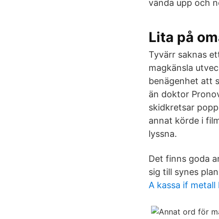
vända upp och n
Lita på o
Tyvärr saknas ett
magkänsla utveck
benägenhet att s
än doktor Prono
skidkretsar popp
annat körde i fi
lyssna.
Det finns goda a
sig till synes pla
A kassa if metall