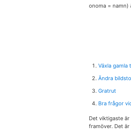
onoma = namn) ä
Växla gamla 
Ändra bildst
Gratrut
Bra frågor vi
Det viktigaste ä
framöver. Det är