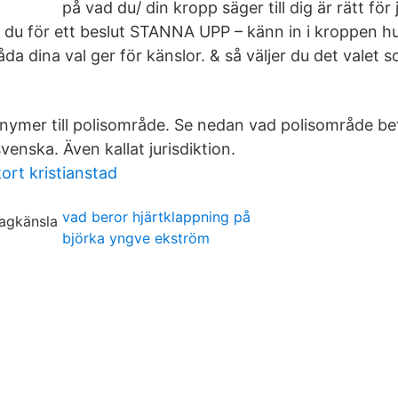
på vad du/ din kropp säger till dig är rätt för
r du för ett beslut STANNA UPP – känn in i kroppen h
da dina val ger för känslor. & så väljer du det valet 
onymer till polisområde. Se nedan vad polisområde be
enska. Även kallat jurisdiktion.
ort kristianstad
vad beror hjärtklappning på
björka yngve ekström