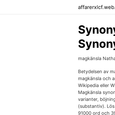
affarerxlcf.web
Synony
Synon
magkänsla Natha
Betydelsen av ma
magkänsla och a
Wikipedia eller 
Magkänsla synony
varianter, böjni
(substantiv). Lö
91000 ord och 3