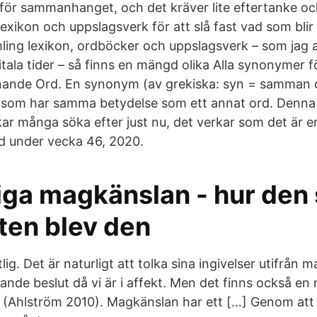
rd för sammanhanget, och det kräver lite eftertanke o
exikon och uppslagsverk för att slå fast vad som blir 
ing lexikon, ordböcker och uppslagsverk – som jag 
igitala tider – så finns en mängd olika Alla synonyme
knande Ord. En synonym (av grekiska: syn = samman
d som har samma betydelse som ett annat ord. Denna
ar många söka efter just nu, det verkar som det är 
rd under vecka 46, 2020.
liga magkänslan - hur den
ten blev den
lig. Det är naturligt att tolka sina ingivelser utifrån 
rande beslut då vi är i affekt. Men det finns också en 
n (Ahlström 2010). Magkänslan har ett […] Genom att 