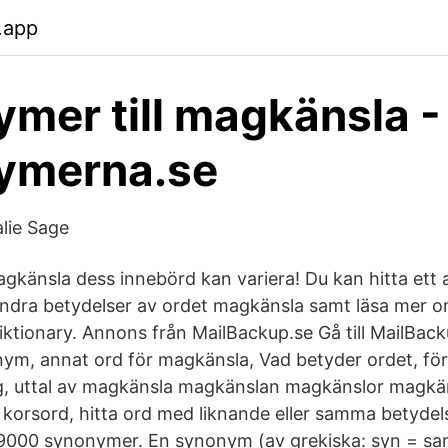
.app
mer till magkänsla -
ymerna.se
lie Sage
gkänsla dess innebörd kan variera! Du kan hitta ett 
ndra betydelser av ordet magkänsla samt läsa mer 
Wiktionary. Annons från MailBackup.se Gå till MailBac
m, annat ord för magkänsla, Vad betyder ordet, för
ng, uttal av magkänsla magkänslan magkänslor magkä
s korsord, hitta ord med liknande eller samma betydel
9000 synonymer. En synonym (av grekiska: syn = s