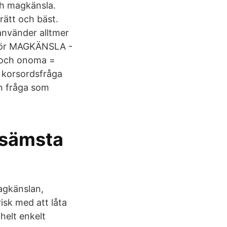
ch magkänsla.
rätt och bäst.
använder alltmer
r för MAGKÄNSLA -
 och onoma =
 korsordsfråga
en fråga som
 sämsta
magkänslan,
risk med att låta
helt enkelt